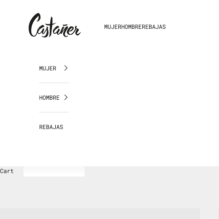
Skip to content
Castañer República Dominicana
MUJER
HOMBRE
REBAJAS
MUJER
HOMBRE
REBAJAS
Cart