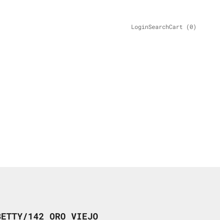
Login
Search
Cart
Login
Search
Cart (
0
)
BETTY/142 ORO VIEJO