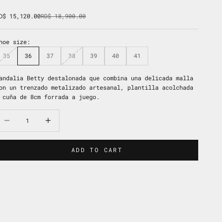
ale price
Regular price
D$ 15,120.00
RD$ 18,900.00
hoe size:
35
36
37
38
39
40
41
andalia Betty destalonada que combina una delicada malla
on un trenzado metalizado artesanal, plantilla acolchada
 cuña de 8cm forrada a juego.
ecrease quantity
Increase quantity
ADD TO CART