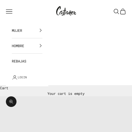
Skip to content
Castañer República Dominicana
Navigation menu
Search
Cart
MUJER
HOMBRE
REBAJAS
LOGIN
Cart
Your cart is empty
Zoom picture