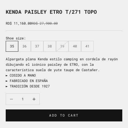
KENDA PAISLEY ETRO T/271 TOPO
Sale price
Regular price
RD$ 11,160.00
RD$ 27,900.00
Shoe size:
35
36
37
38
39
40
41
Alpargata plana Kenda estilo camping en cordela de rayón
dibujando el icónico paisley de ETRO, con la
característica suela de yute taupe de Castañer.
► COSIDO A MANO
► FABRICADO EN ESPAÑA
► TRADICIÓN DESDE 1927
Decrease quantity
Increase quantity
ADD TO CART